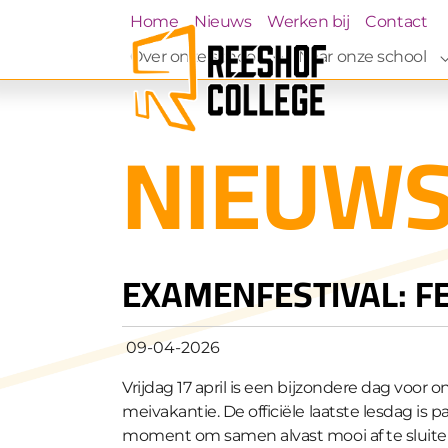
Skip to main navigation
Skip to main content
Skip to page footer
(current)
Home
Nieuws
Werken bij
Contact
Over onze school
Naar onze school
Submenu for "Over on
NIEUW
EXAMENFESTIVAL: FE
09-04-2026
Vrijdag 17 april is een bijzondere dag voor o
meivakantie. De officiële laatste lesdag is 
moment om samen alvast mooi af te sluite