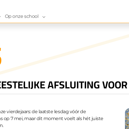
Op onze school
ze school"
Submenu for "Naar onze school"
Submenu for "Op onze school"
S
ESTELIJKE AFSLUITING VOOR
nze vierdejaars: de laatste lesdag vóór de
pas op 7 mei, maar dit moment voelt als hét juiste
n.