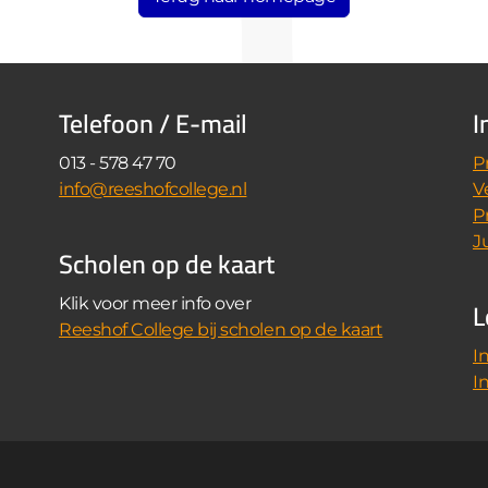
Telefoon / E-mail
I
013 - 578 47 70
P
info@reeshofcollege.nl
V
P
J
Scholen op de kaart
L
Klik voor meer info over
Reeshof College bij scholen op de kaart
I
I