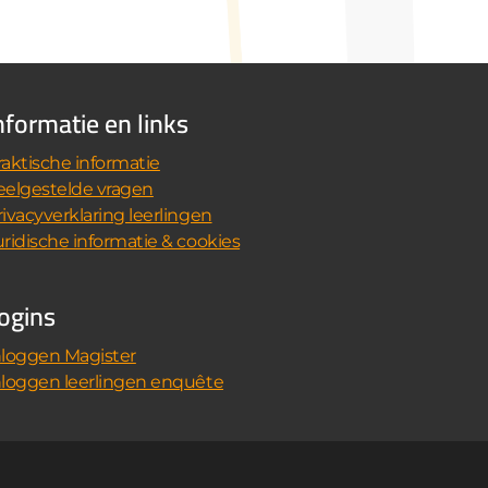
nformatie en links
raktische informatie
eelgestelde vragen
rivacyverklaring leerlingen
uridische informatie & cookies
ogins
nloggen Magister
nloggen leerlingen enquête