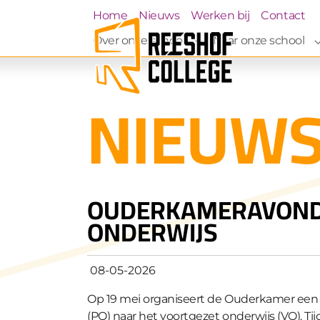
Skip to main navigation
Skip to main content
Skip to page footer
(current)
Home
Nieuws
Werken bij
Contact
Over onze school
Naar onze school
Submenu for "Over on
NIEUW
OUDERKAMERAVOND 
ONDERWIJS
08-05-2026
Op 19 mei organiseert de Ouderkamer een 
(PO) naar het voortgezet onderwijs (VO). 