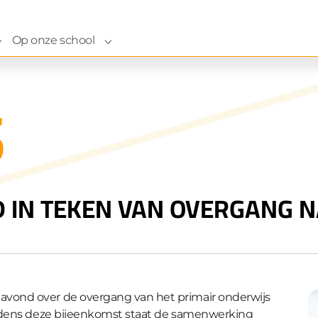
Op onze school
ze school"
Submenu for "Naar onze school"
Submenu for "Op onze school"
S
IN TEKEN VAN OVERGANG N
avond over de overgang van het primair onderwijs
Tijdens deze bijeenkomst staat de samenwerking