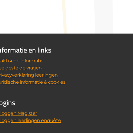
nformatie en links
raktische informatie
eelgestelde vragen
rivacyverklaring leerlingen
uridische informatie & cookies
ogins
nloggen Magister
nloggen leerlingen enquête