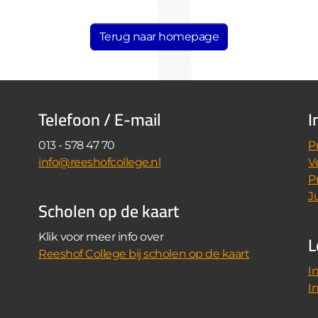
Terug naar homepage
Telefoon / E-mail
I
013 - 578 47 70
P
info@reeshofcollege.nl
V
P
J
Scholen op de kaart
L
Klik voor meer info over
Reeshof College bij scholen op de kaart
I
I