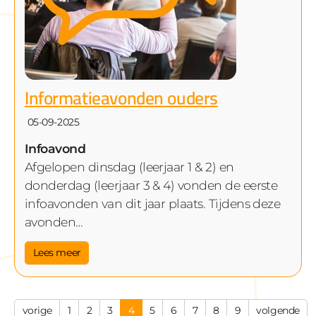
Informatieavonden ouders
05-09-2025
Infoavond
Afgelopen dinsdag (leerjaar 1 & 2) en
donderdag (leerjaar 3 & 4) vonden de eerste
infoavonden van dit jaar plaats. Tijdens deze
avonden…
Lees meer
vorige
1
2
3
4
5
6
7
8
9
volgende