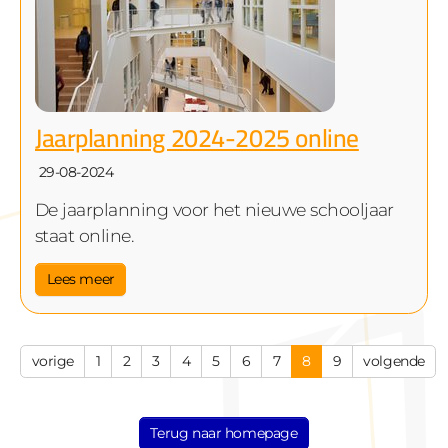
Jaarplanning 2024-2025 online
29-08-2024
De jaarplanning voor het nieuwe schooljaar
staat online.
Lees meer
vorige
1
2
3
4
5
6
7
8
9
volgende
Terug naar homepage