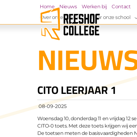
Skip to main navigation
Skip to main content
Skip to page footer
(current)
Home
Nieuws
Werken bij
Contact
Over onze school
Naar onze school
Submenu for "Over on
NIEUW
CITO LEERJAAR 1
08-09-2025
Woensdag 10, donderdag 11 en vrijdag 12 sep
CITO-0 toets. Met deze toets krijgen wij ee
De toetsen meten de basisvaardigheden N