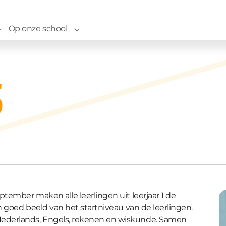
Op onze school
ze school"
Submenu for "Naar onze school"
Submenu for "Op onze school"
S
tember maken alle leerlingen uit leerjaar 1 de
n goed beeld van het startniveau van de leerlingen.
ederlands, Engels, rekenen en wiskunde. Samen