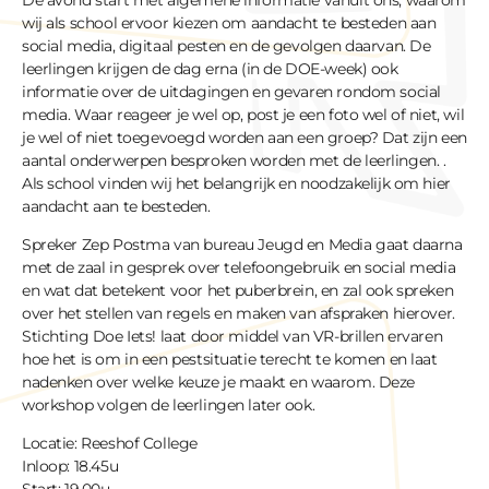
De avond start met algemene informatie vanuit ons, waarom
wij als school ervoor kiezen om aandacht te besteden aan
social media, digitaal pesten en de gevolgen daarvan. De
leerlingen krijgen de dag erna (in de DOE-week) ook
informatie over de uitdagingen en gevaren rondom social
media. Waar reageer je wel op, post je een foto wel of niet, wil
je wel of niet toegevoegd worden aan een groep? Dat zijn een
aantal onderwerpen besproken worden met de leerlingen. .
Als school vinden wij het belangrijk en noodzakelijk om hier
aandacht aan te besteden.
Spreker Zep Postma van bureau Jeugd en Media gaat daarna
met de zaal in gesprek over telefoongebruik en social media
en wat dat betekent voor het puberbrein, en zal ook spreken
over het stellen van regels en maken van afspraken hierover.
Stichting Doe Iets! laat door middel van VR-brillen ervaren
hoe het is om in een pestsituatie terecht te komen en laat
nadenken over welke keuze je maakt en waarom. Deze
workshop volgen de leerlingen later ook.
Locatie: Reeshof College
Inloop: 18.45u