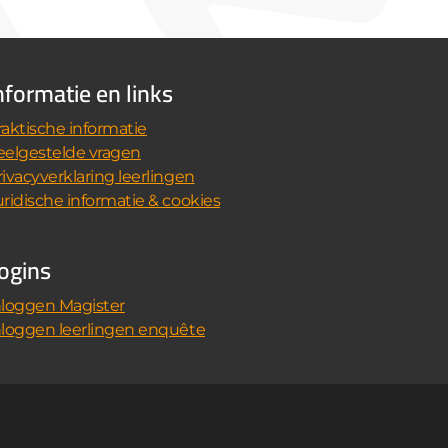
nformatie en links
raktische informatie
eelgestelde vragen
rivacyverklaring leerlingen
uridische informatie & cookies
ogins
nloggen Magister
nloggen leerlingen enquête