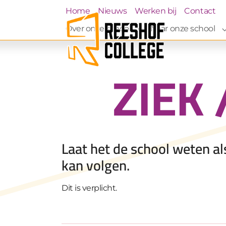
Skip to main navigation
Skip to main content
Skip to page footer
Home
Nieuws
Werken bij
Contact
Over onze school
Naar onze school
Submenu for "Over on
ZIEK
Laat het de school weten al
kan volgen.
Dit is verplicht.