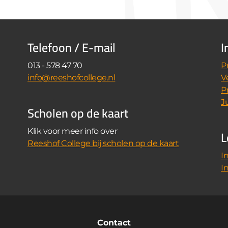
Telefoon / E-mail
I
013 - 578 47 70
P
info@reeshofcollege.nl
V
P
J
Scholen op de kaart
L
Klik voor meer info over
Reeshof College bij scholen op de kaart
I
I
Contact