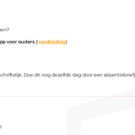
men?
pp voor ouders
(
handleiding
)
riftelijk. Doe dit nog dezelfde dag door een absentiebriefje
?