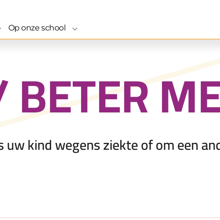
Op onze school
ze school"
Submenu for "Naar onze school"
Submenu for "Op onze school"
 / BETER M
s uw kind wegens ziekte of om een and